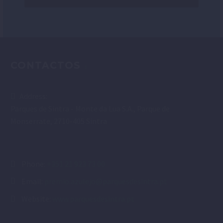
CONTACTOS
Address:
Parques de Sintra - Monte da Lua S.A., Parque de
Monserrate, 2710-405 Sintra
Phone:
+351 21 923 73 00
Email:
premio.azulejo@parquesdesintra.pt
Website:
www.parquesdesintra.pt